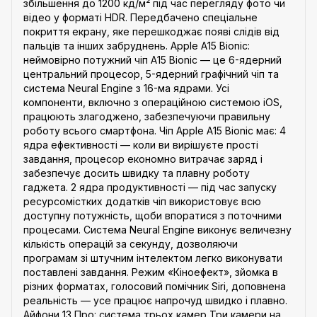
збільшення до 1200 кд/м² під час перегляду фото чи
відео у форматі HDR. Передбачено спеціальне
покриття екрану, яке перешкоджає появі слідів від
пальців та інших забруднень. Apple A15 Bionic:
неймовірно потужний чіп A15 Bionic — це 6-ядерний
центральний процесор, 5-ядерний графічний чіп та
система Neural Engine з 16-ма ядрами. Усі
компоненти, включно з операційною системою iOS,
працюють злагоджено, забезпечуючи правильну
роботу всього смартфона. Чіп Apple A15 Bionic має: 4
ядра ефективності — коли ви вирішуєте прості
завдання, процесор економно витрачає заряд і
забезпечує досить швидку та плавну роботу
гаджета. 2 ядра продуктивності — під час запуску
ресурсомістких додатків чіп використовує всю
доступну потужність, щоби впоратися з поточними
процесами. Система Neural Engine виконує величезну
кількість операцій за секунду, дозволяючи
програмам зі штучним інтелектом легко виконувати
поставлені завдання. Режим «Кіноефект», зйомка в
різних форматах, голосовий помічник Siri, доповнена
реальність — усе працює напрочуд швидко і плавно.
Айфони 13 Про: система трьох камер Три камери на