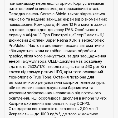
при швидкому перегляді сторінок. Корпус девайсів
виготовлений із високоміцної нержавіючої сталі.
Передня панель Ceramic Shield також відрізняється
міцністю та надійно захищає екран від різноманітних
пошкоджень. Крім цього, iPhone 13 Pro мають захист
від води, відповідно до класу IP68. Особливості
екрану в Айфон 13 Про Пристрої цієї серії мають 6,1
дюймовий дисплей Super Retina XDR із технологією
ProMotion. Частота оновлення екрана автоматично
збільшується, коли потрібно швидко обробити
графіку, після чого знижується, за для заощадження
енергії акумулятора. OLED-дисплей має роздільну
здатність 2532x1170 пікселів зі щільністю 460 ppi. Він
також підтримує режим HDR, крім того оснащений
технологією True Tone. Остання потрібна для
автоматичного регулювання колірної температури,
аби ви могли насолоджуватися барвистим та
яскравим зображенням незалежно від поточного
освітлення. Інші особливості дисплея в iPhone 13 Pro:
Колірне охоплення відповідає класу DCI-P3.
Стандартна контрастність становить 2,00 млн:1.
Яскравість — до 1000 кд/м², до того ж можливе