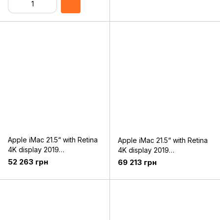
Apple iMac 21.5“ with Retina
Apple iMac 21.5“ with Retina
4K display 2019
4K display 2019
(Z0VX000NS)
(Z0VX0003M)
52 263 грн
69 213 грн