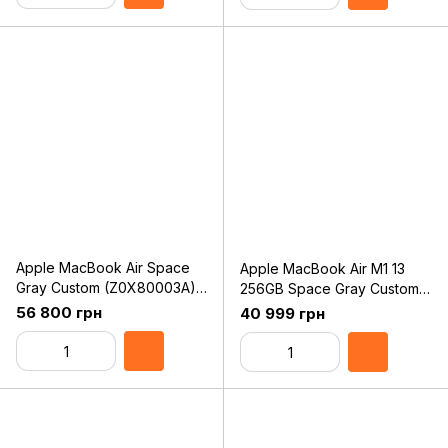
Apple MacBook Air Space
Apple MacBook Air M1 13
Gray Custom (Z0X80003A)
256GB Space Gray Custom
2020
(Z124000FK) Late 2020
56 800 грн
40 999 грн