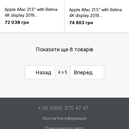
Apple iMac 21.5“ with Retina
Apple iMac 21.5“ with Retina
4K display 2019
4K display 2019
(Z0VX000RB)
(Z0VX0009C)
72 038 грн
74 863 грн
Показати ще 8 товарів
Назад
Вперед
4
з 5
+38 (096) 370 47 47
Контактна інформація
Повна версія сайту