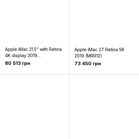
Apple iMac 21.5“ with Retina
Apple iMac 27 Retina 5K
4K display 2019
2019 (MRR12)
(Z0VX00017)
80 513 грн
73 450 грн