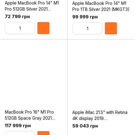
Apple MacBook Pro 14" M1
Apple MacBook Pro 14" M1
Pro 512GB Silver 2021
Pro 1TB Silver 2021 (MKGT3)
(MKGR3)
72 799 грн
99 999 грн
MacBook Pro 16" M1 Pro
Apple iMac 21.5“ with Retina
512GB Space Gray 2021
4K display 2019
(MK183)
(Z0VX000Y1)
117 999 грн
59 043 грн