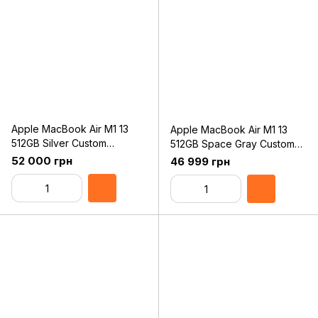
Apple MacBook Air M1 13
Apple MacBook Air M1 13
512GB Silver Custom
512GB Space Gray Custom
(Z128000DL) Late 2020
(Z125000DL) Late 2020
52 000 грн
46 999 грн