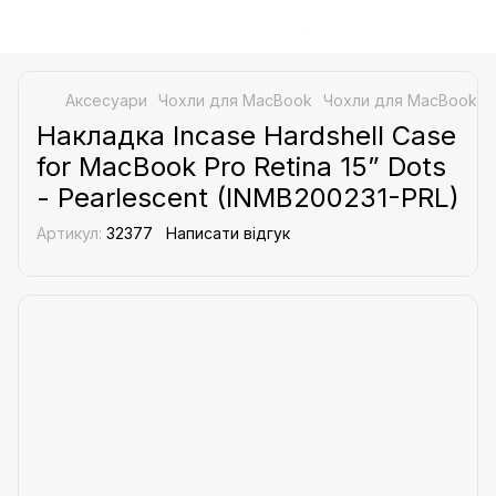
Аксесуари
Чохли для MacBook
Чохли для MacBook In
Накладка Incase Hardshell Case
for MacBook Pro Retina 15” Dots
- Pearlescent (INMB200231-PRL)
Артикул:
32377
Написати відгук