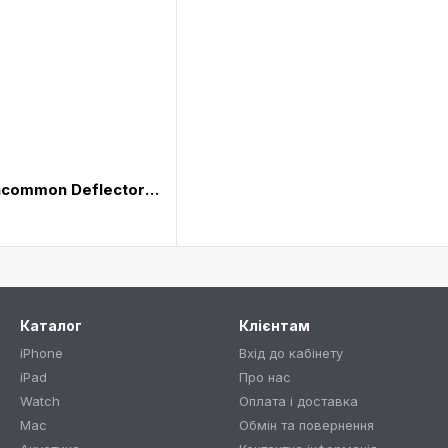
Чохол-накладка Uncommon Deflector Frosted Blue Macbook Air11“ (C0101-DG)
Каталог
Клієнтам
iPhone
Вхід до кабінету
iPad
Про нас
Watch
Оплата і доставка
Mac
Обмін та повернення