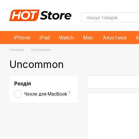
Перейти до основного контенту
iPhone
iPad
Watch
Mac
Акустика
А
Головна
Uncommon
Uncommon
Розділ
1
Чохли для MacBook