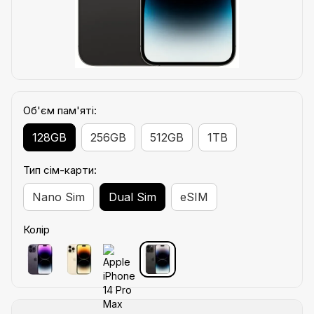
Об'єм пам'яті:
128GB
256GB
512GB
1TB
Тип сім-карти:
Nano Sim
Dual Sim
eSIM
Колір