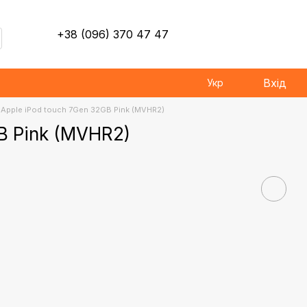
+38 (096) 370 47 47
Вхід
Укр
Apple iPod touch 7Gen 32GB Pink (MVHR2)
B Pink (MVHR2)