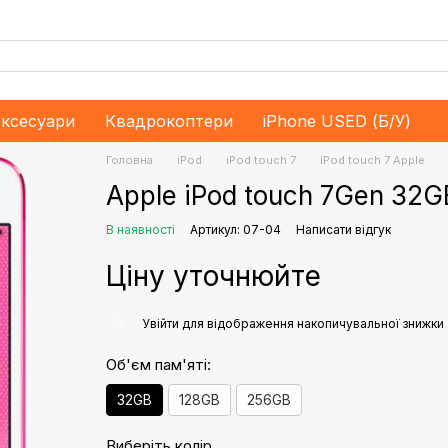
ксесуари
Квадрокоптери
iPhone USED (Б/У)
Головна
iPod
iPod touch 7
iPod touch 7 Apple
Apple iPod touch 7Gen 32G
В наявності
Артикул: 07-04
Написати відгук
Ціну уточнюйте
%
Увійти
для відображення накопичувальної знижки
Об'єм пам'яті:
32GB
128GB
256GB
Виберіть колір