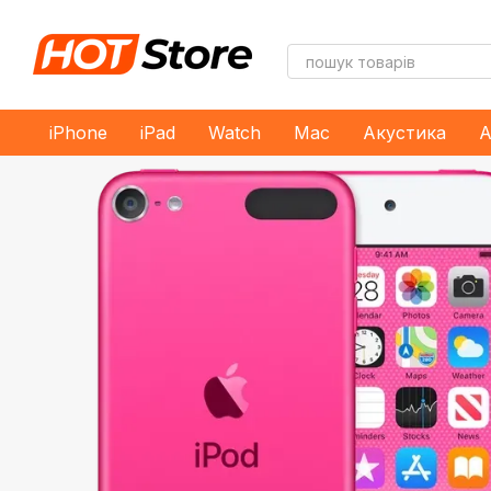
Перейти до основного контенту
iPhone
iPad
Watch
Mac
Акустика
А