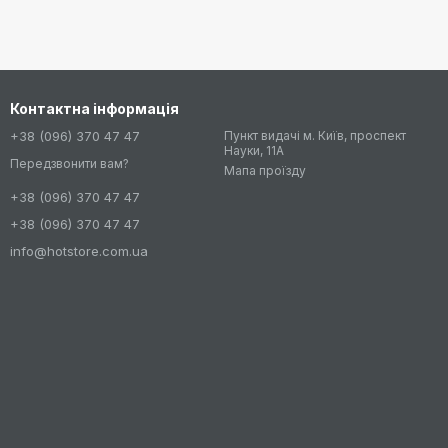
Контактна інформація
+38 (096) 370 47 47
Пункт видачі м. Київ, проспект
Науки, 11А
Передзвонити вам?
Мапа проїзду
+38 (096) 370 47 47
+38 (096) 370 47 47
info@hotstore.com.ua