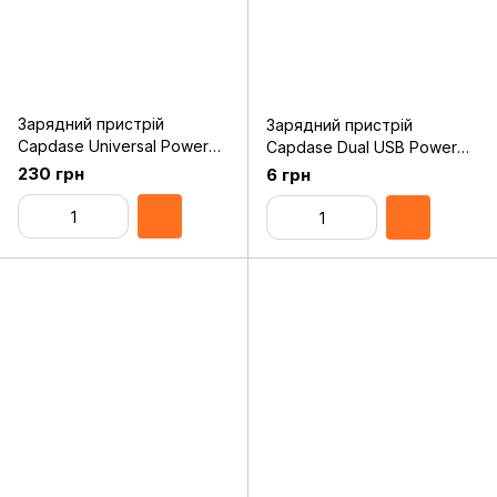
Зарядний пристрій
Зарядний пристрій
Capdase Universal Power
Capdase Dual USB Power
Adapter Black (1A) for
Adapter with Cable AMPO
230 грн
6 грн
iPad/iPhone/iPod (AD00-
R2S World Plug Black
AP01-EU)
(TKSGN8000-AS01)