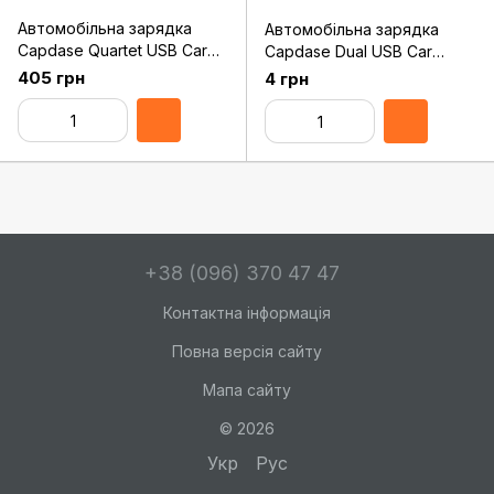
Автомобільна зарядка
Автомобільна зарядка
Capdase Quartet USB Car
Capdase Dual USB Car
Charger Boosta Z4 (6.2 A)
Charger Pico G2 White (1 A)
405 грн
4 грн
White (CA00-7B02)
(CA00-PG02)
+38 (096) 370 47 47
Контактна інформація
Повна версія сайту
Мапа сайту
© 2026
Укр
Рус