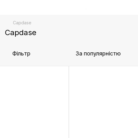
Capdase
Capdase
Фільтр
За популярністю