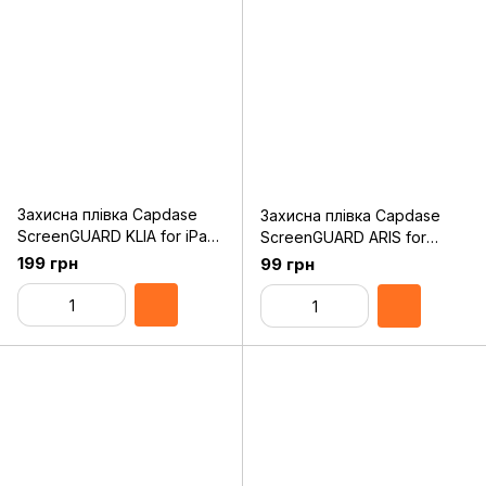
Захисна плівка Capdase
Захисна плівка Capdase
ScreenGUARD KLIA for iPad
ScreenGUARD ARIS for
mini/iPad mini Retina
MacBook Air 11“ 2010/11/12
199 грн
99 грн
(SPAPIPADM-K)
(SPAPMBA11-C)