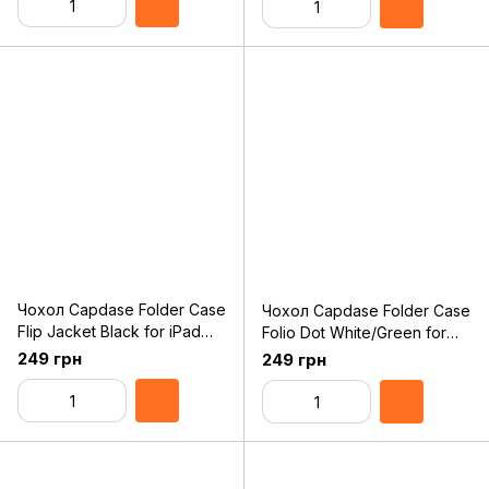
Чохол Capdase Folder Case
Чохол Capdase Folder Case
Flip Jacket Black for iPad
Folio Dot White/Green for
mini (FCAPIPADM-1U01)
iPad mini (FCAPIPADM-1026)
249 грн
249 грн