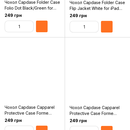
Чохол Capdase Folder Case
Чохол Capdase Folder Case
Folio Dot Black/Green for
Flip Jacket White for iPad
iPad mini (FCAPIPADM-1016)
mini (FCAPIPADM-1U02)
249 грн
249 грн
Чохол Capdase Capparel
Чохол Capdase Capparel
Protective Case Forme
Protective Case Forme
Black/Black for iPad mini
White/Black for iPad mini
249 грн
249 грн
(CPAPIPADM-1111)
(CPAPIPADM-1121)