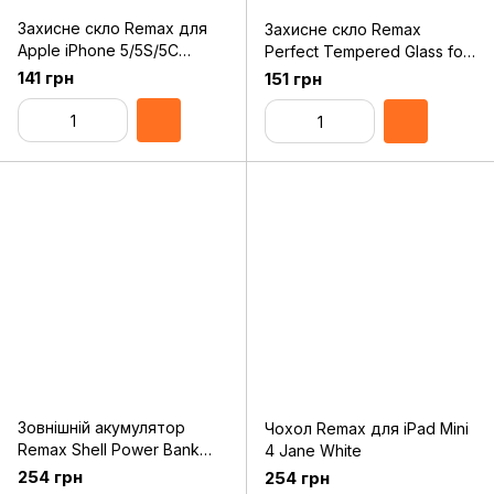
Захисне скло Remax для
Захисне скло Remax
Apple iPhone 5/5S/5C
Perfect Tempered Glass for
Colorful Blue, 0.2mm, 9H
iPhone 8 Plus/7 Plus Black
141 грн
151 грн
Зовнішній акумулятор
Чохол Remax для iPad Mini
Remax Shell Power Bank
4 Jane White
2500 mAh White RPL-18
254 грн
254 грн