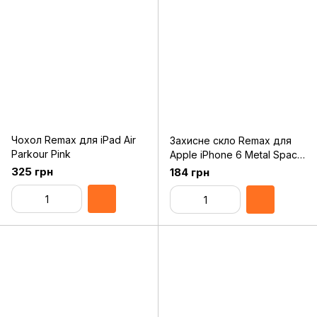
Чохол Remax для iPad Air
Захисне скло Remax для
Parkour Pink
Apple iPhone 6 Metal Space
Gray, 0.2mm, 9H
325 грн
184 грн