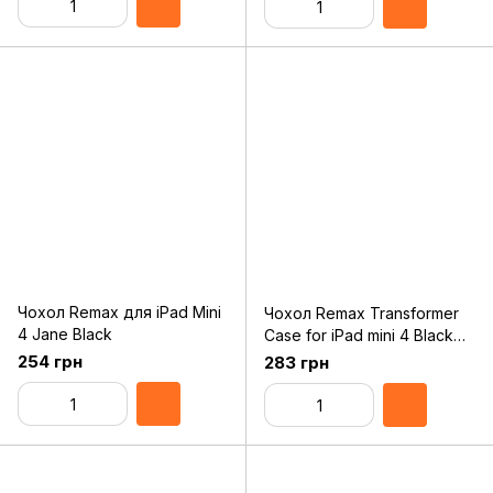
Чохол Remax для iPad Mini
Чохол Remax Transformer
4 Jane Black
Case for iPad mini 4 Black
(RMX-TFIM4-019BK)
254 грн
283 грн