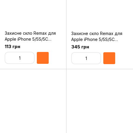
Захисне скло Remax для
Захисне скло Remax для
Apple iPhone 5/5S/5C
Apple iPhone 5/5S/5C
Diamond, 0.2mm, 9H
Colorful Purple, 0.2mm, 9H
113 грн
345 грн