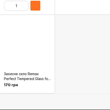
Захисне скло Remax
Perfect Tempered Glass for
iPhone 8 Plus/7 Plus White
170 грн