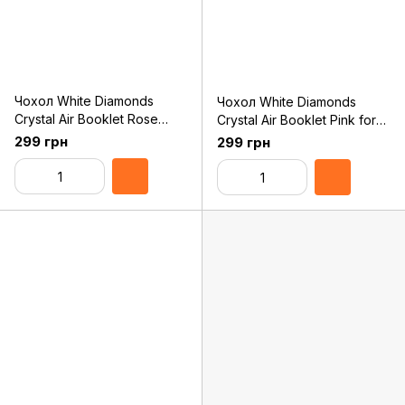
Чохол White Diamonds
Чохол White Diamonds
Crystal Air Booklet Rose
Crystal Air Booklet Pink for
Gold for iPad mini 4
iPad mini 4 (6031TYT41)
299 грн
299 грн
(6031TYT56)