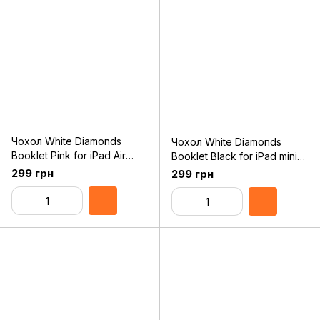
Чохол White Diamonds
Чохол White Diamonds
Booklet Pink for iPad Air
Booklet Black for iPad mini
(1161TRI41)
Retina (6011TRI6)
299 грн
299 грн