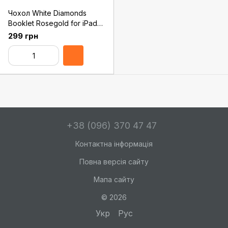
Чохол White Diamonds
Booklet Rosegold for iPad
mini Retina (6011TRI56)
299 грн
+38 (096) 370 47 47
Контактна інформація
Повна версія сайту
Мапа сайту
© 2026
Укр
Рус