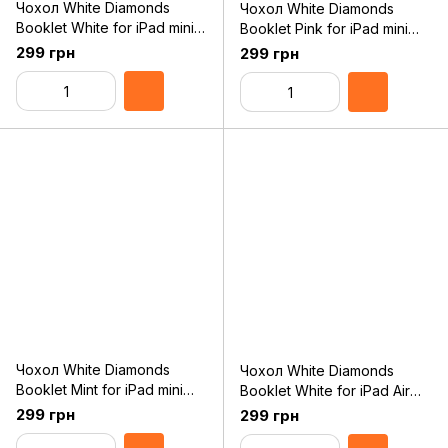
Чохол White Diamonds
Чохол White Diamonds
Booklet White for iPad mini
Booklet Pink for iPad mini
Retina (6011TRI47)
Retina (6011TRI41)
299 грн
299 грн
Чохол White Diamonds
Чохол White Diamonds
Booklet Mint for iPad mini
Booklet White for iPad Air
Retina (6011TRI53)
(1161TRI47)
299 грн
299 грн