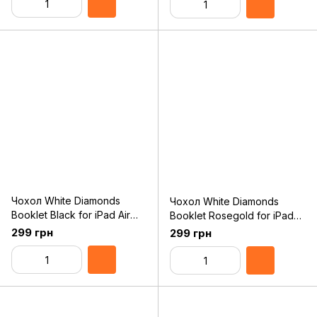
Чохол White Diamonds
Чохол White Diamonds
Booklet Black for iPad Air
Booklet Rosegold for iPad
(1161TRI6)
Air (1161TRI56)
299 грн
299 грн