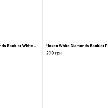
Чохол White Diamonds Booklet White for iPad mini Retina (6011TRI47)
299 грн