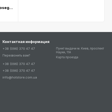
Чохол White Diamonds Booklet Rosegold for iPad mini Retina (6011TRI56)
Контактная информация
+38 (096) 370 47 47
Пункт выдачи м. Киев, проспект
Науки, 11А
Перезвонить вам?
Карта проезда
+38 (096) 370 47 47
+38 (096) 370 47 47
info@hotstore.com.ua