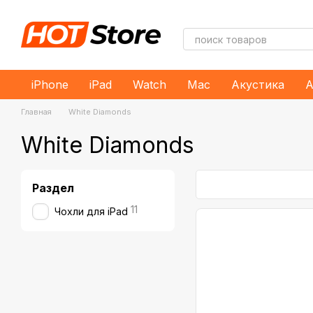
Перейти к основному контенту
iPhone
iPad
Watch
Mac
Акустика
А
Главная
White Diamonds
White Diamonds
Раздел
11
Чохли для iPad