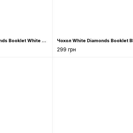
Чохол White Diamonds Booklet White for iPad Air (1161TRI47)
299 грн