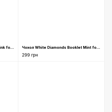
Чохол White Diamonds Booklet Pink for iPad mini Retina (6011TRI41)
Чохол White Diamonds Booklet Mint for iPad mini Retina (6011TRI53)
299 грн