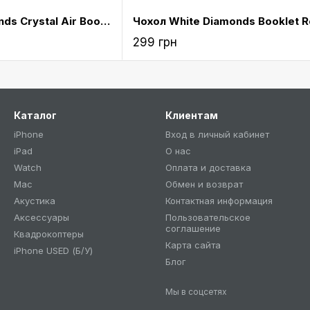
Чохол White Diamonds Crystal Air Booklet Pink for iPad mini 4 (6031TYT41)
299 грн
Каталог
Клиентам
iPhone
Вход в личный кабинет
iPad
О нас
Watch
Оплата и доставка
Mac
Обмен и возврат
Акустика
Контактная информация
Аксессуары
Пользовательское
соглашение
Квадрокоптеры
Карта сайта
iPhone USED (Б/У)
Блог
Мы в соцсетях