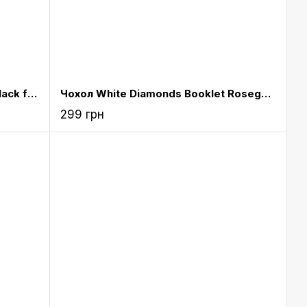
Чохол White Diamonds Booklet Black for iPad Air (1161TRI6)
Чохол White Diamonds Booklet Rosegold for iPad Air (1161TRI56)
299 грн