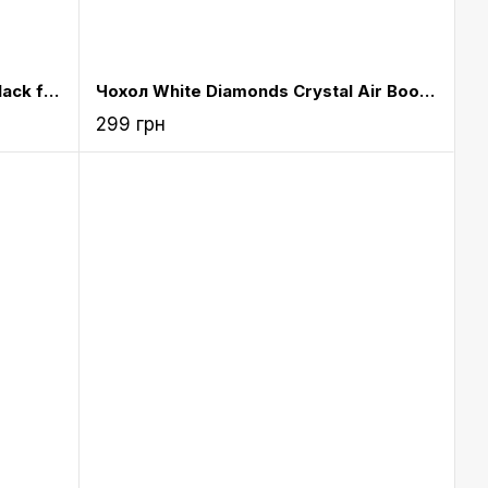
Чохол White Diamonds Booklet Black for iPad mini Retina (6011TRI6)
Чохол White Diamonds Crystal Air Booklet Rose Gold for iPad mini 4 (6031TYT56)
299 грн