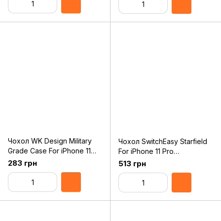
Чохол WK Design Military
Чохол SwitchEasy Starfield
Grade Case For iPhone 11
For iPhone 11 Pro
Pro Max Black (WPC-097)
Transparent Rose (GS-103-
283 грн
513 грн
80-171-61)