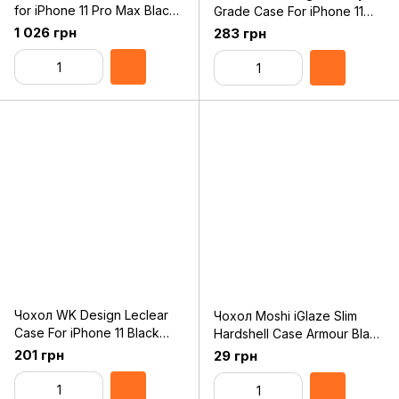
for iPhone 11 Pro Max Black
Grade Case For iPhone 11
Original Assembly
Pro Transparent (WPC-097)
1 026 грн
283 грн
Чохол WK Design Leclear
Чохол Moshi iGlaze Slim
Case For iPhone 11 Black
Hardshell Case Armour Black
(WPC-105)
for iPhone 11 Pro
201 грн
29 грн
(99MO113003)