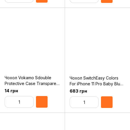
Чохол Vokamo Sdouble
Чохол SwitchEasy Colors
Protective Case Transparent
For iPhone 11 Pro Baby Blue
for iPhone 11 Pro
(GS-103-75-139-42)
14 грн
683 грн
(VKM00216)