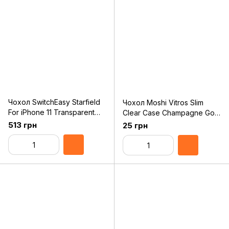
Чохол SwitchEasy Starfield
Чохол Moshi Vitros Slim
For iPhone 11 Transparent
Clear Case Champagne Gold
Black (GS-103-82-171-66)
for iPhone 11 Pro Max
513 грн
25 грн
(99MO103305)