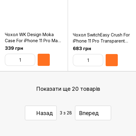
Чохол WK Design Moka
Чохол SwitchEasy Crush For
Case For iPhone 11 Pro Max
iPhone 11 Pro Transparent
Red (WPC-106)
(GS-103-84-168-65)
339 грн
683 грн
Показати ще 20 товарів
Назад
Вперед
3
з 28