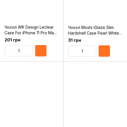
Чохол WK Design Leclear
Чохол Moshi iGlaze Slim
Case For iPhone 11 Pro Max
Hardshell Case Pearl White
Black (WPC-105)
for iPhone 11 Pro Max
201 грн
31 грн
(99MO113105)