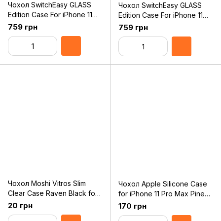
Чохол SwitchEasy GLASS
Чохол SwitchEasy GLASS
Edition Case For iPhone 11
Edition Case For iPhone 11
Pro Max White (GS-103-83-
Pro Max Black (GS-103-83-
759 грн
759 грн
185-12)
185-11)
Чохол Moshi Vitros Slim
Чохол Apple Silicone Case
Clear Case Raven Black for
for iPhone 11 Pro Max Pine
iPhone 11 Pro (99MO103036)
Green Original Assembly
20 грн
170 грн