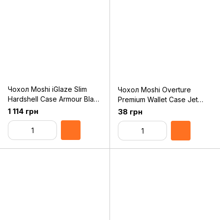
Чохол Moshi iGlaze Slim
Чохол Moshi Overture
Hardshell Case Armour Black
Premium Wallet Case Jet
for iPhone 11 (99MO113004)
Black for iPhone 11 Pro Max
1 114 грн
38 грн
(99MO091013)