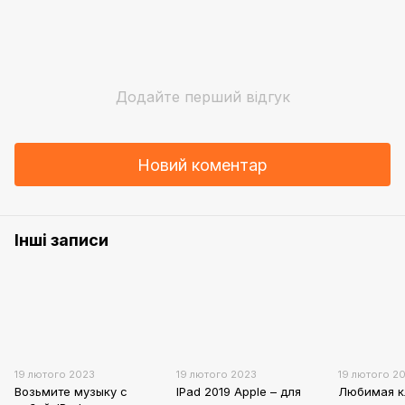
Додайте перший відгук
Новий коментар
Інші записи
19 лютого 2023
19 лютого 2023
19 лютого 2
Возьмите музыку с
IPad 2019 Apple – для
Любимая к