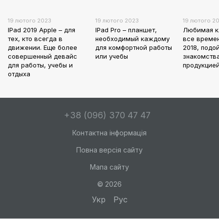
19 лютого 2023
19 лютого 2023
19 лютого 2
IPad 2019 Apple – для
IPad Pro – планшет,
Любимая к
тех, кто всегда в
необходимый каждому
все времен
движении. Еще более
для комфортной работы
2018, подо
совершенный девайс
или учебы
знакомств
для работы, учебы и
продукцией
отдыха
+38 (096) 370 47 47
Контактна інформація
Повна версія сайту
Мапа сайту
© 2026
Укр
Рус