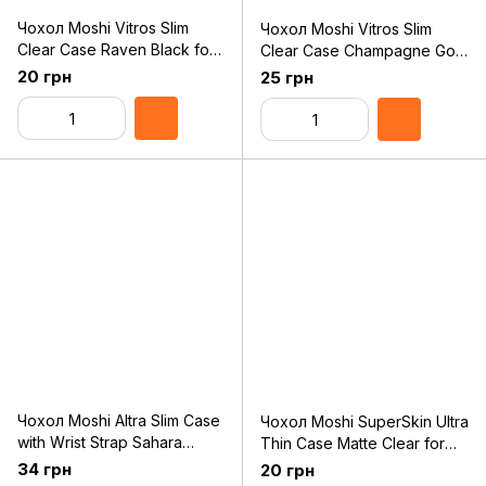
Чохол Moshi Vitros Slim
Чохол Moshi Vitros Slim
Clear Case Raven Black for
Clear Case Champagne Gold
iPhone 11 Pro (99MO103036)
for iPhone 11 Pro Max
20 грн
25 грн
(99MO103305)
Чохол Moshi Altra Slim Case
Чохол Moshi SuperSkin Ultra
with Wrist Strap Sahara
Thin Case Matte Clear for
Beige for iPhone 11
iPhone 11 Pro (99MO111931)
34 грн
20 грн
(99MO117304)