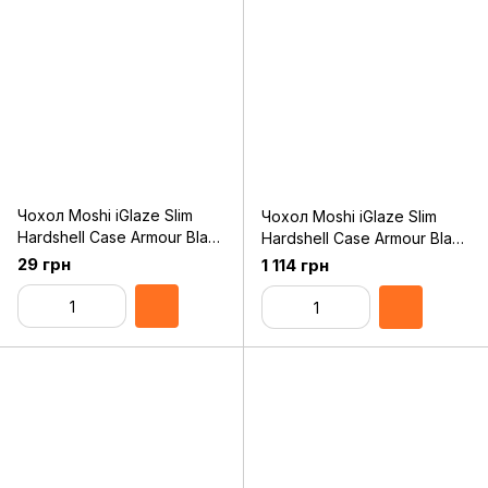
Чохол Moshi iGlaze Slim
Чохол Moshi iGlaze Slim
Hardshell Case Armour Black
Hardshell Case Armour Black
for iPhone 11 Pro
for iPhone 11 (99MO113004)
29 грн
1 114 грн
(99MO113003)