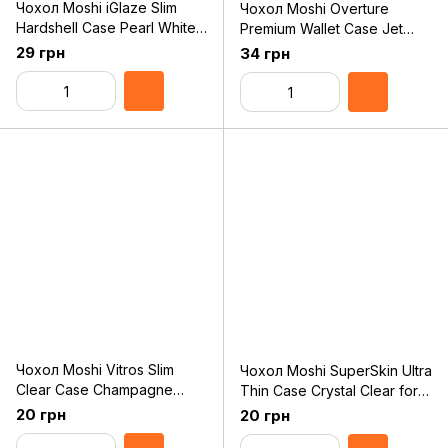
Чохол Moshi iGlaze Slim
Чохол Moshi Overture
Hardshell Case Pearl White
Premium Wallet Case Jet
for iPhone 11 (99MO113104)
Black for iPhone 11 Pro
29 грн
34 грн
(99MO091012)
Чохол Moshi Vitros Slim
Чохол Moshi SuperSkin Ultra
Clear Case Champagne
Thin Case Crystal Clear for
Gold for iPhone 11
iPhone 11 Pro (99MO111908)
20 грн
20 грн
(99MO103304)