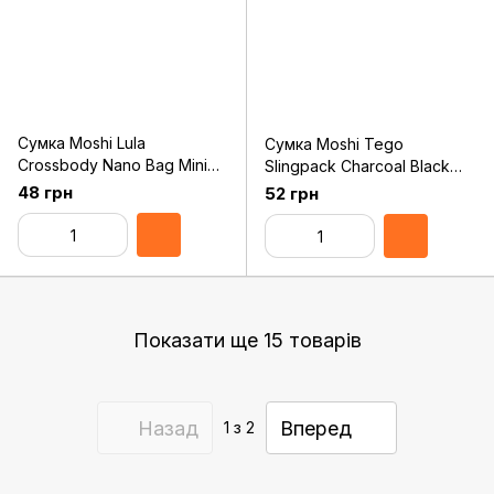
Сумка Moshi Lula
Сумка Moshi Tego
Crossbody Nano Bag Mini
Slingpack Charcoal Black
Handbag Bahama Blue
(99MO110003)
48 грн
52 грн
(99MO100531)
Показати ще 15 товарів
Назад
Вперед
1
з 2