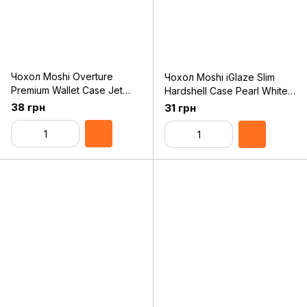
Чохол Moshi Overture
Чохол Moshi iGlaze Slim
Premium Wallet Case Jet
Hardshell Case Pearl White
Black for iPhone 11 Pro Max
for iPhone 11 Pro Max
38 грн
31 грн
(99MO091013)
(99MO113105)