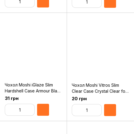
Чохол Moshi iGlaze Slim
Чохол Moshi Vitros Slim
Hardshell Case Armour Black
Clear Case Crystal Clear for
for iPhone 11 Pro Max
iPhone 11 Pro (99MO103906)
31 грн
20 грн
(99MO113005)