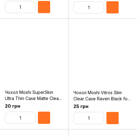
Чохол Moshi SuperSkin
Чохол Moshi Vitros Slim
Ultra Thin Case Matte Clear
Clear Case Raven Black for
for iPhone 11 (99MO111932)
iPhone 11 Pro Max
20 грн
25 грн
(99MO103038)