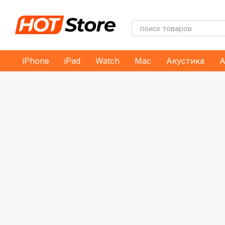
Перейти к основному контенту
iPhone
iPad
Watch
Mac
Акустика
А