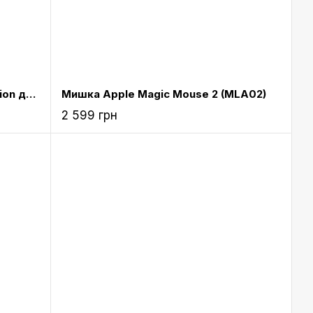
Стилус Apple Pencil 2nd Generation для iPad Pro 2018 (MU8F2)
Мишка Apple Magic Mouse 2 (MLA02)
2 599 грн