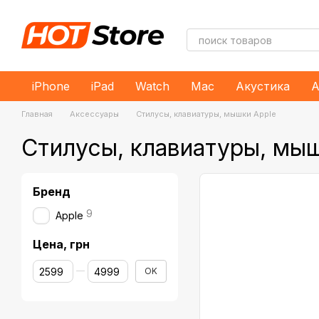
Перейти к основному контенту
iPhone
iPad
Watch
Mac
Акустика
А
Главная
Аксессуары
Стилусы, клавиатуры, мышки Apple
Стилусы, клавиатуры, мыш
Бренд
9
Apple
Цена, грн
От Цена, грн
До Цена, грн
OK