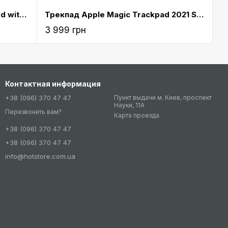
Клавіатура Apple Magic Keyboard with Numeric Keypad (MQ052)
Трекпад Apple Magic Trackpad 2021 Silver (MK2D3)
3 999 грн
Контактная информация
+38 (096) 370 47 47
Пункт выдачи м. Киев, проспект
Науки, 11А
Перезвонить вам?
Карта проезда
+38 (096) 370 47 47
+38 (096) 370 47 47
info@hotstore.com.ua