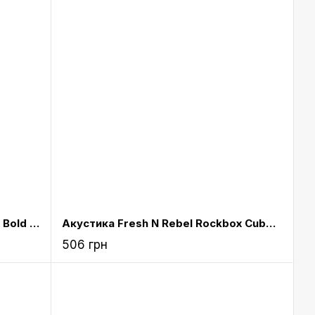
Акустика Fresh N Rebel Rockbox Bold M Waterproof Bluetooth Speaker Concrete (1RB6500CC)
Акустика Fresh N Rebel Rockbox Cube Fabriq Edition Bluetooth Speaker Ruby (1RB1000RU)
506 грн