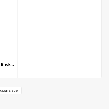
Акустика Fresh N Rebel Rockbox Brick Fabriq Edition Bluetooth Speaker Army (1RB3000AR)
казать все