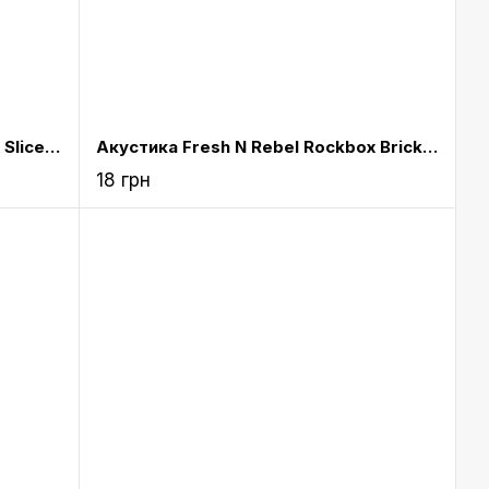
Акустика Fresh N Rebel Rockbox Slice Fabriq Edition Bluetooth Speaker Concrete (1RB2500CC)
Акустика Fresh N Rebel Rockbox Brick Fabriq Edition Bluetooth Speaker Peppermint (1RB3000PT)
18 грн