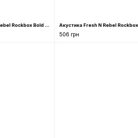
Акустика Fresh N Rebel Rockbox Bold L Waterproof Bluetooth Speaker Peppermint (1RB7000PT)
506 грн