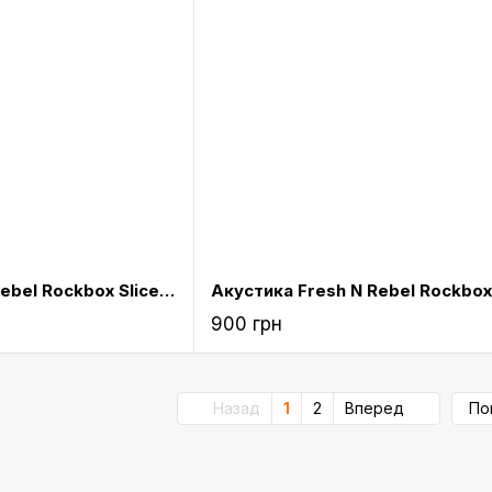
Акустика Fresh N Rebel Rockbox Slice Fabriq Edition Bluetooth Speaker Cupcake (1RB2500CU)
900 грн
Назад
1
2
Вперед
По