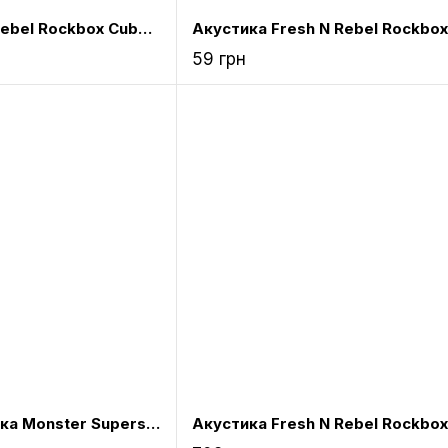
Акустика Fresh N Rebel Rockbox Cube Fabriq Edition Bluetooth Speaker Buttercup (1RB1000BC)
59 грн
Портативна акустика Monster Superstar High Definition Bluetooth Speaker Neon Blue (MNS-129262-00)