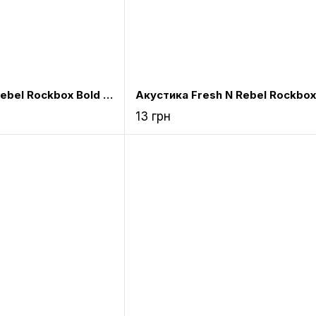
Акустика Fresh N Rebel Rockbox Bold M Waterproof Bluetooth Speaker Peppermint (1RB6500PT)
13 грн