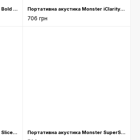
Акустика Fresh N Rebel Rockbox Bold L Waterproof Bluetooth Speaker Concrete (1RB7000CC)
Портативна акустика Monster iClarity HD Micro Bluetooth Speaker Black (MNS-133257-00)
706 грн
Акустика Fresh N Rebel Rockbox Slice Fabriq Edition Bluetooth Speaker Ruby (1RB2500RU)
Портативна акустика Monster SuperStar HotShot - Black with Black Platinum (MNS-129288-00)