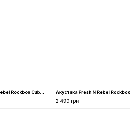
Акустика Fresh N Rebel Rockbox Cube Fabriq Edition Bluetooth Speaker Peppermint (1RB1000PT)
2 499 грн