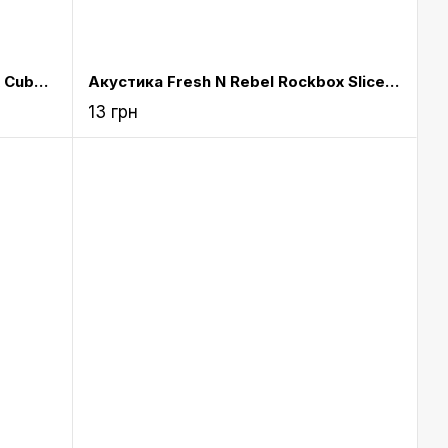
Акустика Fresh N Rebel Rockbox Cube Fabriq Edition Bluetooth Speaker Cupcake (1RB1000CU)
Акустика Fresh N Rebel Rockbox Slice Fabriq Edition Bluetooth Speaker Buttercup (1RB2500BC)
13 грн