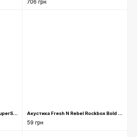
706 грн
Портативна акустика Monster SuperStar HotShot - White with Chrome (MNS-129290-00)
Акустика Fresh N Rebel Rockbox Bold L Waterproof Bluetooth Speaker Cloud (1RB7000CL)
59 грн