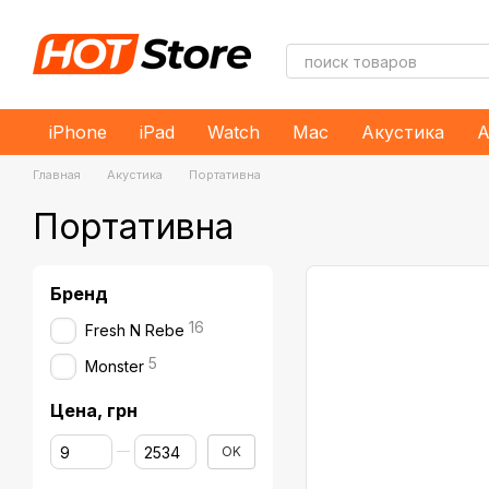
Перейти к основному контенту
iPhone
iPad
Watch
Mac
Акустика
А
Главная
Акустика
Портативна
Портативна
Бренд
16
Fresh N Rebe
5
Monster
Цена, грн
От Цена, грн
До Цена, грн
OK