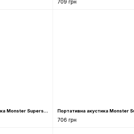
709 грн
Портативна акустика Monster Superstar High Definition Bluetooth Speaker Grey (MNS-129260-00)
706 грн