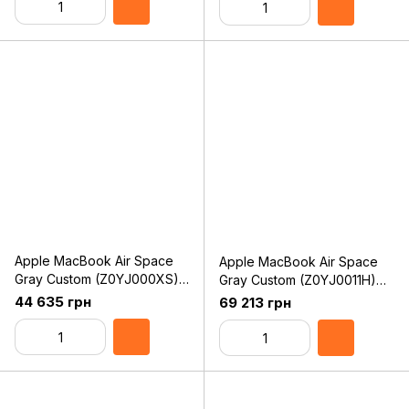
Apple MacBook Air Space
Apple MacBook Air Space
Gray Custom (Z0YJ000XS)
Gray Custom (Z0YJ0011H)
2020
2020
44 635 грн
69 213 грн