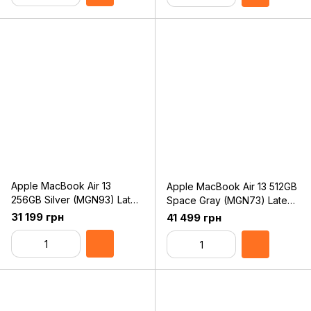
Apple MacBook Air 13
Apple MacBook Air 13 512GB
256GB Silver (MGN93) Late
Space Gray (MGN73) Late
2020
2020
31 199 грн
41 499 грн