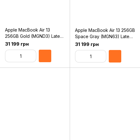
Apple MacBook Air 13
Apple MacBook Air 13 256GB
256GB Gold (MGND3) Late
Space Gray (MGN63) Late
2020
2020
31 199 грн
31 199 грн