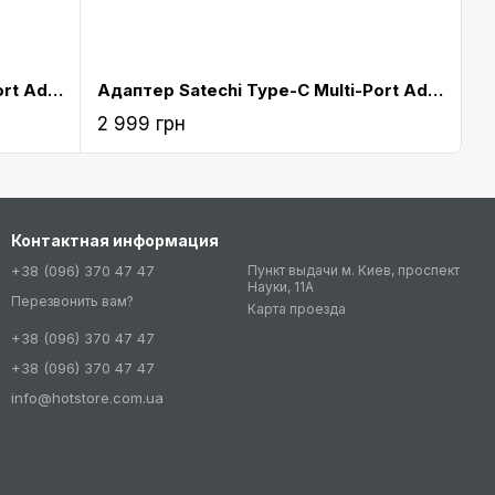
Адаптер Satechi Type-C Multi-Port Adapter 4K with Ethernet V2 Gold (ST-TCMA2G)
Адаптер Satechi Type-C Multi-Port Adapter 4K with Ethernet V2 Space Grey (ST-TCMA2M)
2 999 грн
Контактная информация
+38 (096) 370 47 47
Пункт выдачи м. Киев, проспект
Науки, 11А
Перезвонить вам?
Карта проезда
+38 (096) 370 47 47
+38 (096) 370 47 47
info@hotstore.com.ua