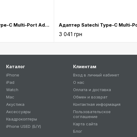
Адаптер Satechi Type-C Multi-Port Adapter 4K with Ethernet V2 Silver (ST-TCMA2S)
3 041 грн
Каталог
Клиентам
iPhone
Вход в личный кабинет
iPad
О нас
Watch
Оплата и доставка
Mac
Обмен и возврат
Акустика
Контактная информация
Аксессуары
Пользовательское
соглашение
Квадрокоптеры
Карта сайта
iPhone USED (Б/У)
Блог