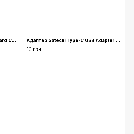
Адаптер Apple Lightning to SD Card Camera Reader (MD822)
Адаптер Satechi Type-C USB Adapter Silver (ST-TCUAS)
10 грн