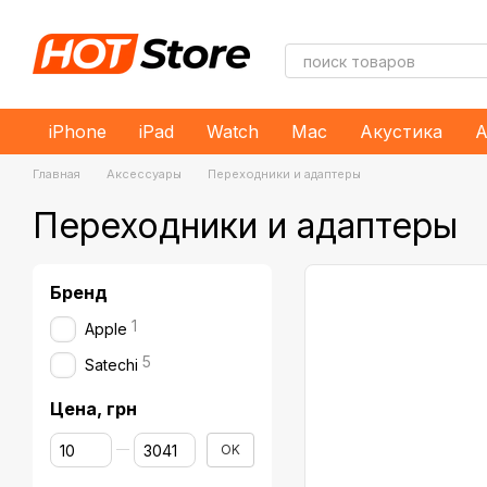
Перейти к основному контенту
iPhone
iPad
Watch
Mac
Акустика
А
Главная
Аксессуары
Переходники и адаптеры
Переходники и адаптеры
Бренд
1
Apple
5
Satechi
Цена, грн
От Цена, грн
До Цена, грн
OK