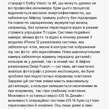
стандарті Dolby Vision та 4K, що можуть далеко не
всі професійні кінокамери. Крім цього процесор
відрізняється високою енергоефективністю, що
забезпечує Айфону тривалу роботу без підзарядки.
На повністю зарядженому акумуляторі можна,
наприклад, без зупинок переглядати відео в режимі
стрімінга упродовж 11 годин. Система подвійної
камери: зйомка фото та відео в нічному режимі У
моделях iPhone 12 реалізована система, яка
забезпечує чітке, якісне й контрастне зображення
під час фото- або відеозйомки. Нова широкоугольная
камера забезпечує відмінну передачу деталей і
кольорів як у денний, так і в нічний час. В Айфоні
реалізована Deep Fusion — система, автоматично
аналізує фотографії з різною експозицією, які були
зроблені при недостатньо яскравому освітленні.
Завдяки цій системі знімки мають максимальну
деталізацію, а кольори залишаються насиченими як
при яскравому, так і при слабкому освітленні.
Можливості останньої версії iOS 14 Дизайн і
можливості операційної системи iOS 14 були суттєво
переосмислені й оновлені. Ось лише деякі зі змін: