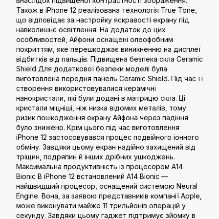
внаслідок підвищеної контрастності зображення.
Також в iPhone 12 реалізована технологія True Tone,
що відповідає за настройку яскравості екрану під
навколишнє освітлення. На додаток до цих
особливостей, Айфони оснащені олеофобним
покриттям, яке перешкоджає виникненню на дисплеї
відбитків від пальців. Підвищена безпека скла Ceramic
Shield Для додаткової безпеки моделі була
виготовлена передня панель Ceramic Shield. Під час її
створення використовувалися керамічні
нанокристали, які були додані в матрицю скла. Ці
кристали міцніші, ніж низка відомих металів, тому
ризик пошкодження екрану Айфона через падіння
було знижено. Крім цього під час виготовлення
iPhone 12 застосовувався процес подвійного іонного
обміну. Завдяки цьому екран надійно захищений від
тріщин, подряпин й інших дрібних ушкоджень.
Максимальна продуктивність із процесором A14
Bionic В iPhone 12 встановлений A14 Bionic —
найшвидший процесор, оснащений системою Neural
Engine. Вона, за заявою представників компанії Apple,
може виконувати майже 11 трильйонів операцій у
секунду. Завдяки цьому гаджет підтримує зйомку в