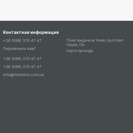
Контактная информация
+38 (096) 370 47 47
Пункт выдачи м. Киев, проспект
Науки, 11А
Перезвонить вам?
Карта проезда
+38 (096) 370 47 47
+38 (096) 370 47 47
info@hotstore.com.ua