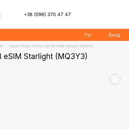
+38 (096) 370 47 47
Вход
Рус
le
Apple iPhone 14 Plus 256GB eSIM Starlight (MQ3Y3)
B eSIM Starlight (MQ3Y3)