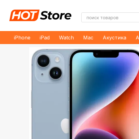
Перейти к основному контенту
iPhone
iPad
Watch
Mac
Акустика
А