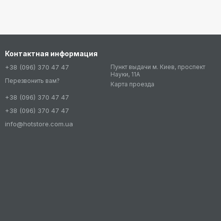
Контактная информация
+38 (096) 370 47 47
Пункт выдачи м. Киев, проспект
Науки, 11А
Перезвонить вам?
Карта проезда
+38 (096) 370 47 47
+38 (096) 370 47 47
info@hotstore.com.ua