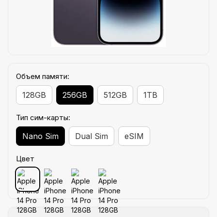
Объем памяти:
128GB
256GB
512GB
1TB
Тип сим-карты:
Nano Sim
Dual Sim
eSIM
Цвет