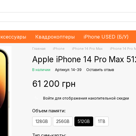
ксессуары
Квадрокоптеры
iPhone USED (Б/У)
Главная
iPhone
iPhone 14 Pro Max
iPhone 14 Pro 
Apple iPhone 14 Pro Max 5
В наличии
Артикул: 14-39
Оставить отзыв
61 200 грн
%
Войти
для отображения накопительной скидки
Объем памяти:
128GB
256GB
512GB
1TB
Тип сим-карты: