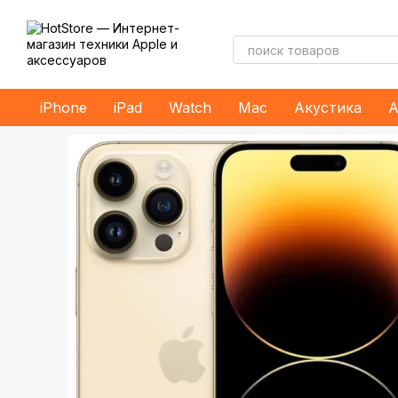
Перейти к основному контенту
iPhone
iPad
Watch
Mac
Акустика
А