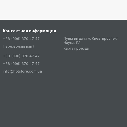
Контактная информация
+38 (096) 370 47 47
Пункт выдачи м. Киев, проспект
Науки, 11А
Перезвонить вам?
Карта проезда
+38 (096) 370 47 47
+38 (096) 370 47 47
info@hotstore.com.ua