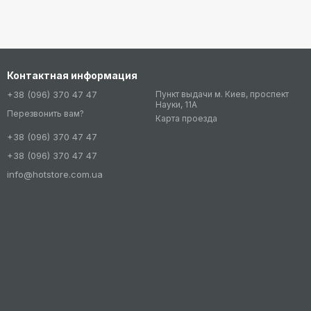
Контактная информация
+38 (096) 370 47 47
Пункт выдачи м. Киев, проспект
Науки, 11А
Перезвонить вам?
Карта проезда
+38 (096) 370 47 47
+38 (096) 370 47 47
info@hotstore.com.ua