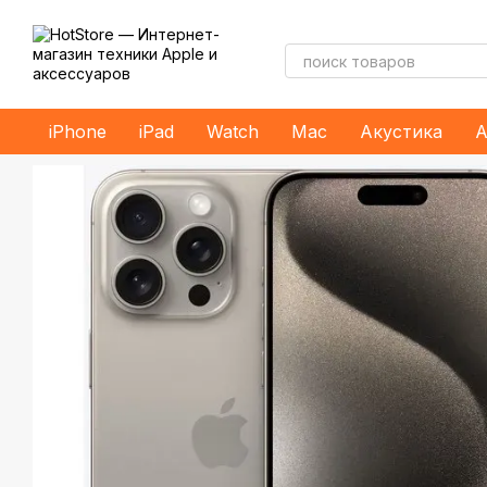
Перейти к основному контенту
iPhone
iPad
Watch
Mac
Акустика
А