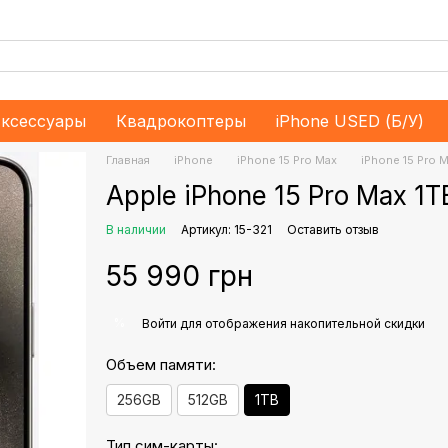
ксессуары
Квадрокоптеры
iPhone USED (Б/У)
Главная
iPhone
iPhone 15 Pro Max
iPhone 15 Pro 
Apple iPhone 15 Pro Max 1T
В наличии
Артикул: 15-321
Оставить отзыв
55 990 грн
%
Войти
для отображения накопительной скидки
Объем памяти:
256GB
512GB
1TB
Тип сим-карты: