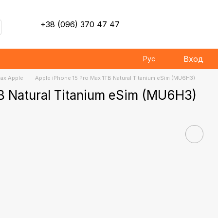
+38 (096) 370 47 47
Вход
Рус
Max Apple
Apple iPhone 15 Pro Max 1TB Natural Titanium eSim (MU6H3)
B Natural Titanium eSim (MU6H3)