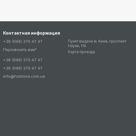
Контактная информация
+38 (096) 370 47 47
Пункт выдачи м. Киев, проспект
Науки, 11А
Перезвонить вам?
Карта проезда
+38 (096) 370 47 47
+38 (096) 370 47 47
info@hotstore.com.ua