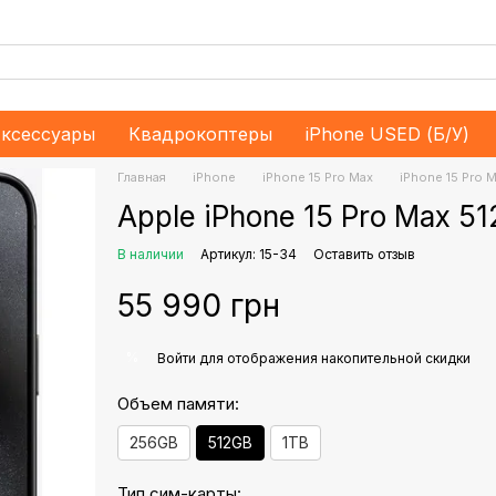
ксессуары
Квадрокоптеры
iPhone USED (Б/У)
Главная
iPhone
iPhone 15 Pro Max
iPhone 15 Pro 
Apple iPhone 15 Pro Max 5
В наличии
Артикул: 15-34
Оставить отзыв
55 990 грн
%
Войти
для отображения накопительной скидки
Объем памяти:
256GB
512GB
1TB
Тип сим-карты: