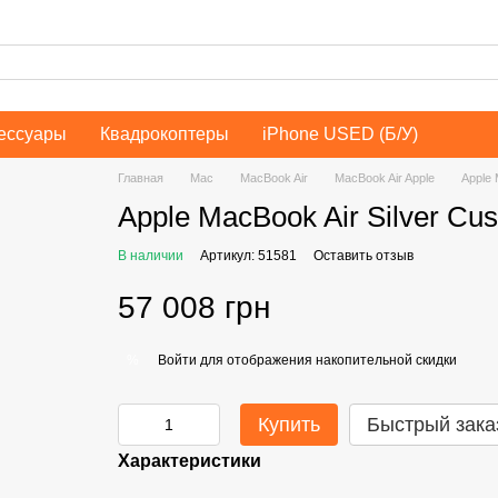
ессуары
Квадрокоптеры
iPhone USED (Б/У)
Главная
Mac
MacBook Air
MacBook Air Apple
Apple 
Apple MacBook Air Silver C
В наличии
Артикул: 51581
Оставить отзыв
57 008 грн
Войти
для отображения накопительной скидки
%
Купить
Быстрый зака
Характеристики