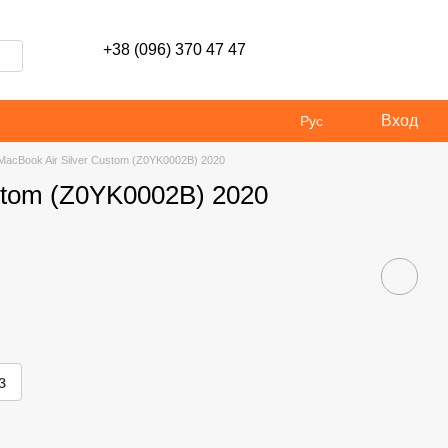
+38 (096) 370 47 47
Вход
Рус
MacBook Air Silver Custom (Z0YK0002B) 2020
ustom (Z0YK0002B) 2020
з