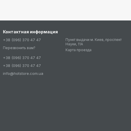
Контактная информация
+38 (096) 370 47 47
Пункт выдачи м. Киев, проспект
Науки, 11А
Перезвонить вам?
Карта проезда
+38 (096) 370 47 47
+38 (096) 370 47 47
info@hotstore.com.ua