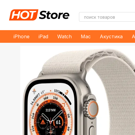
Перейти к основному контенту
iPhone
iPad
Watch
Mac
Акустика
А