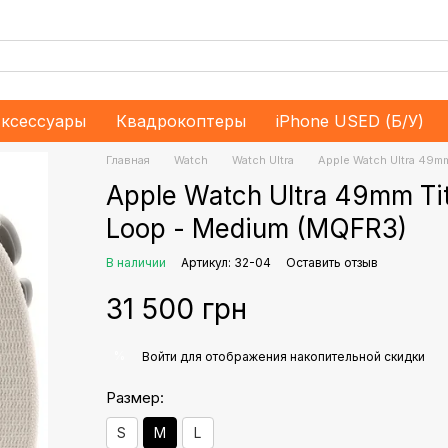
ксессуары
Квадрокоптеры
iPhone USED (Б/У)
Главная
Watch
Watch Ultra
Apple Watch Ultra 49mm
Apple Watch Ultra 49mm Tit
Loop - Medium (MQFR3)
В наличии
Артикул: 32-04
Оставить отзыв
31 500 грн
%
Войти
для отображения накопительной скидки
Размер:
S
M
L