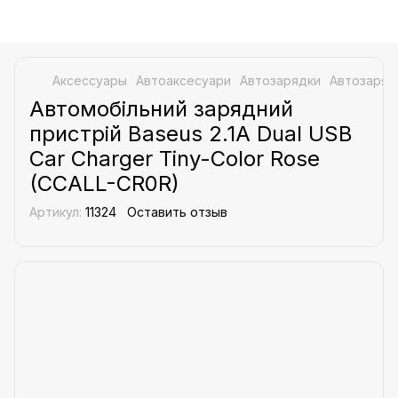
Аксессуары
Aвтоаксесуари
Автозарядки
Автозаряд
Автомобільний зарядний
пристрій Baseus 2.1A Dual USB
Car Charger Tiny-Color Rose
(CCALL-CR0R)
Артикул:
11324
Оставить отзыв