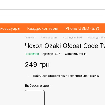
ксессуары
Квадрокоптеры
iPhone USED (Б/У)
Главная
Аксессуары
Чохли для iPad
Чохли для iPa
Чохол Ozaki O!coat Code T
В наличии
Артикул: 6271
Оставить отзыв
249 грн
%
Войти
для отображения накопительной скидки
Выберите цвет