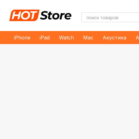
Перейти к основному контенту
iPhone
iPad
Watch
Mac
Акустика
А