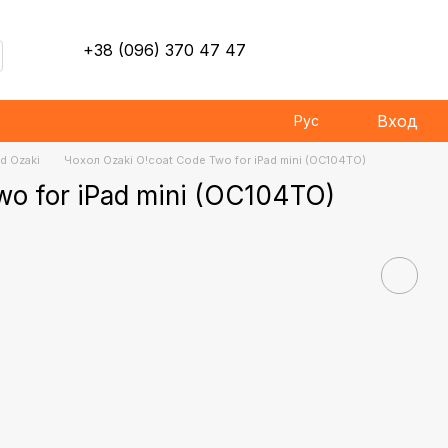
+38 (096) 370 47 47
Вход
Рус
d Ozaki
Чохол Ozaki O!coat Code Two for iPad mini (OC104TO)
wo for iPad mini (OC104TO)