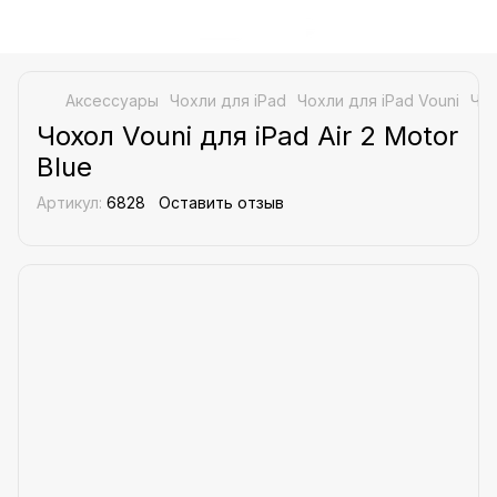
Аксессуары
Чохли для iPad
Чохли для iPad Vouni
Чох
Чохол Vouni для iPad Air 2 Motor
Blue
Артикул:
6828
Оставить отзыв