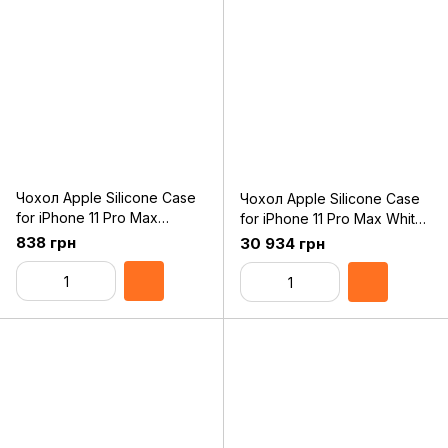
Чохол Apple Silicone Case
Чохол Apple Silicone Case
for iPhone 11 Pro Max
for iPhone 11 Pro Max White
Clementine Original
Original Assembly
838 грн
30 934 грн
Assembly