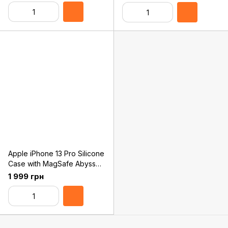
Apple iPhone 13 Pro Silicone
Case with MagSafe Abyss
Blue (MM2J3)
1 999 грн