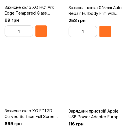
Захисне скло XO HC1 Ark
Захисна плівка 0.15mm Auto-
Edge Tempered Glass
Repair Fullbody Film with
0,26mm Clear for iPhone
Applicator for iPhone 7
99 грн
253 грн
6/6S
Захисне скло XO FD1 3D
Зарядний пристрій Apple
Curved Surface Full Screen
USB Power Adapter Europe
Tempered Glass 0,26 mm
(MD813) (HiCopy)
699 грн
116 грн
Black for iPhone X