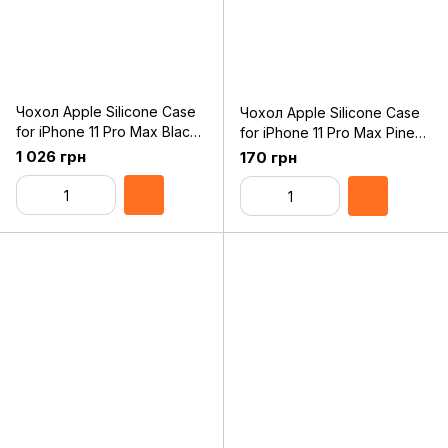
Чохол Apple Silicone Case
Чохол Apple Silicone Case
for iPhone 11 Pro Max Black
for iPhone 11 Pro Max Pine
Original Assembly
Green Original Assembly
1 026 грн
170 грн