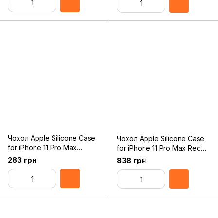
Чохол Apple Silicone Case
Чохол Apple Silicone Case
for iPhone 11 Pro Max
for iPhone 11 Pro Max Red
Alaskan Blue Original
Original Assembly
283 грн
838 грн
Assembly