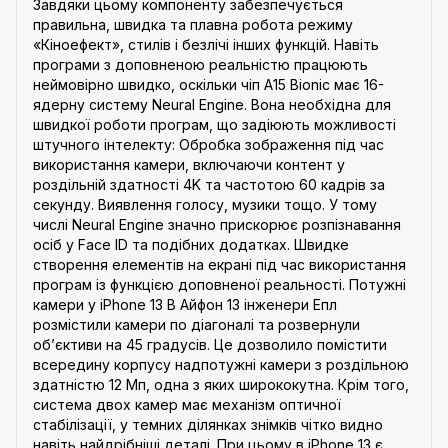
Завдяки цьому компоненту забезпечується
правильна, швидка та плавна робота режиму
«Кіноефект», стилів і безлічі інших функцій. Навіть
програми з доповненою реальністю працюють
неймовірно швидко, оскільки чіп A15 Bionic має 16-
ядерну систему Neural Engine. Вона необхідна для
швидкої роботи програм, що задіюють можливості
штучного інтелекту: Обробка зображення під час
використання камери, включаючи контент у
роздільній здатності 4K та частотою 60 кадрів за
секунду. Виявлення голосу, музики тощо. У тому
числі Neural Engine значно прискорює розпізнавання
осіб у Face ID та подібних додатках. Швидке
створення елементів на екрані під час використання
програм із функцією доповненої реальності. Потужні
камери у iPhone 13 В Айфон 13 інженери Епл
розмістили камери по діагоналі та розвернули
об’єктиви на 45 градусів. Це дозволило помістити
всередину корпусу надпотужні камери з роздільною
здатністю 12 Мп, одна з яких ширококутна. Крім того,
система двох камер має механізм оптичної
стабілізації, у темних ділянках знімків чітко видно
навіть найдрібніші деталі. При цьому в iPhone 13 є