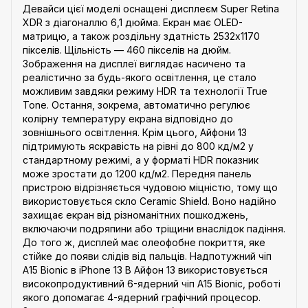
Девайси цієї моделі оснащені дисплеєм Super Retina
XDR з діагоналлю 6,1 дюйма. Екран має OLED-
матрицю, а також роздільну здатність 2532x1170
пікселів. Щільність — 460 пікселів на дюйм.
Зображення на дисплеї виглядає насичено та
реалістично за будь-якого освітлення, це стало
можливим завдяки режиму HDR та технології True
Tone. Остання, зокрема, автоматично регулює
колірну температуру екрана відповідно до
зовнішнього освітлення. Крім цього, Айфони 13
підтримують яскравість на рівні до 800 кд/м2 у
стандартному режимі, а у форматі HDR показник
може зростати до 1200 кд/м2. Передня панель
пристрою відрізняється чудовою міцністю, тому що
використовується скло Ceramic Shield. Воно надійно
захищає екран від різноманітних пошкоджень,
включаючи подряпини або тріщини внаслідок падіння.
До того ж, дисплей має олеофобне покриття, яке
стійке до появи слідів від пальців. Надпотужний чіп
A15 Bionic в iPhone 13 В Айфон 13 використовується
високопродуктивний 6-ядерний чіп A15 Bionic, роботі
якого допомагає 4-ядерний графічний процесор.