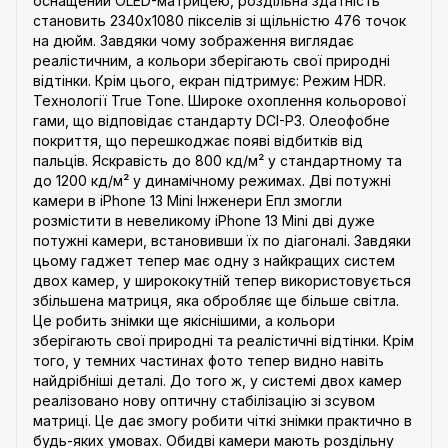
оснащений OLED-матрицею, роздільна здатність
становить 2340x1080 пікселів зі щільністю 476 точок
на дюйм. Завдяки чому зображення виглядає
реалістичним, а кольори зберігають свої природні
відтінки. Крім цього, екран підтримує: Режим HDR.
Технології True Tone. Широке охоплення кольорової
гами, що відповідає стандарту DCI-P3. Олеофобне
покриття, що перешкоджає появі відбитків від
пальців. Яскравість до 800 кд/м² у стандартному та
до 1200 кд/м² у динамічному режимах. Дві потужні
камери в iPhone 13 Mini Інженери Епл змогли
розмістити в невеликому iPhone 13 Mini дві дуже
потужні камери, встановивши їх по діагоналі. Завдяки
цьому гаджет тепер має одну з найкращих систем
двох камер, у ширококутній тепер використовується
збільшена матриця, яка обробляє ще більше світла.
Це робить знімки ще якіснішими, а кольори
зберігають свої природні та реалістичні відтінки. Крім
того, у темних частинах фото тепер видно навіть
найдрібніші деталі. До того ж, у системі двох камер
реалізовано нову оптичну стабілізацію зі зсувом
матриці. Це дає змогу робити чіткі знімки практично в
будь-яких умовах. Обидві камери мають роздільну