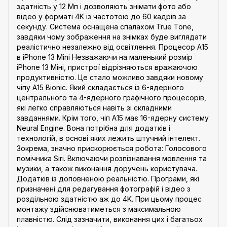
здатність у 12 Мп і дозволяють знімати фото або
відео у форматі 4K із частотою до 60 кадрів за
секунду. Система оснащена спалахом True Tone,
завдяки чому зображення на знімках буде виглядати
реалістично незалежно від освітлення. Процесор A15
в iPhone 13 Mini Незважаючи на маленький розмір
iPhone 13 Міні, пристрої відрізняються вражаючою
продуктивністю. Це стало можливо завдяки новому
чіпу A15 Bionic. Який складається із 6-ядерного
центрального та 4-ядерного графічного процесорів,
які легко справляються навіть зі складними
завданнями. Крім того, чіп A15 має 16-ядерну систему
Neural Engine. Вона потрібна для додатків і
технологій, в основі яких лежить штучний інтелект.
Зокрема, значно прискорюється робота: Голосового
помічника Siri. Включаючи розпізнавання мовлення та
музики, а також виконання доручень користувача.
Додатків із доповненою реальністю. Програми, які
призначені для редагування фотографій і відео з
роздільною здатністю аж до 4K. При цьому процес
монтажу здійснюватиметься з максимальною
плавністю. Слід зазначити, виконання цих і багатьох