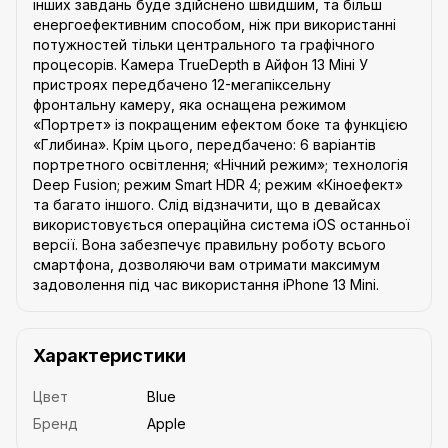
інших завдань буде здійснено швидшим, та більш
енергоефективним способом, ніж при використанні
потужностей тільки центрального та графічного
процесорів. Камера TrueDepth в Айфон 13 Міні У
пристроях передбачено 12-мегапіксельну
фронтальну камеру, яка оснащена режимом
«Портрет» із покращеним ефектом боке та функцією
«Глибина». Крім цього, передбачено: 6 варіантів
портретного освітлення; «Нічний режим»; технологія
Deep Fusion; режим Smart HDR 4; режим «Кіноефект»
та багато іншого. Слід відзначити, що в девайсах
використовується операційна система iOS останньої
версії. Вона забезпечує правильну роботу всього
смартфона, дозволяючи вам отримати максимум
задоволення під час використання iPhone 13 Mini.
Характеристики
Цвет
Blue
Бренд
Apple