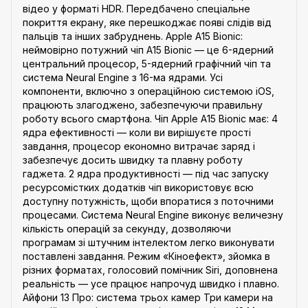
відео у форматі HDR. Передбачено спеціальне
покриття екрану, яке перешкоджає появі слідів від
пальців та інших забруднень. Apple A15 Bionic:
неймовірно потужний чіп A15 Bionic — це 6-ядерний
центральний процесор, 5-ядерний графічний чіп та
система Neural Engine з 16-ма ядрами. Усі
компоненти, включно з операційною системою iOS,
працюють злагоджено, забезпечуючи правильну
роботу всього смартфона. Чіп Apple A15 Bionic має: 4
ядра ефективності — коли ви вирішуєте прості
завдання, процесор економно витрачає заряд і
забезпечує досить швидку та плавну роботу
гаджета. 2 ядра продуктивності — під час запуску
ресурсомістких додатків чіп використовує всю
доступну потужність, щоби впоратися з поточними
процесами. Система Neural Engine виконує величезну
кількість операцій за секунду, дозволяючи
програмам зі штучним інтелектом легко виконувати
поставлені завдання. Режим «Кіноефект», зйомка в
різних форматах, голосовий помічник Siri, доповнена
реальність — усе працює напрочуд швидко і плавно.
Айфони 13 Про: система трьох камер Три камери на