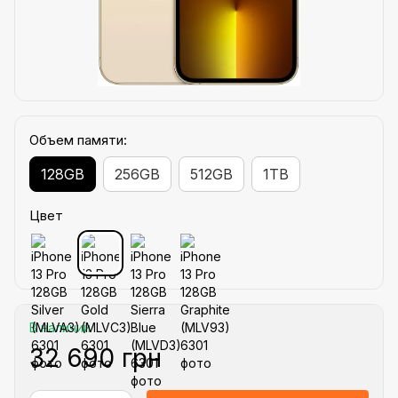
Объем памяти:
128GB
256GB
512GB
1TB
Цвет
В наличии
32 690 грн