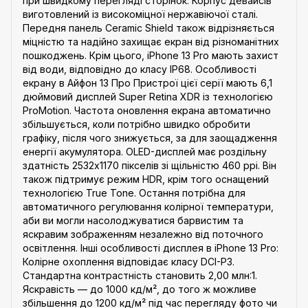
при швидкому перегляді сторінок. Корпус девайсів
виготовлений із високоміцної нержавіючої сталі.
Передня панель Ceramic Shield також відрізняється
міцністю та надійно захищає екран від різноманітних
пошкоджень. Крім цього, iPhone 13 Pro мають захист
від води, відповідно до класу IP68. Особливості
екрану в Айфон 13 Про Пристрої цієї серії мають 6,1
дюймовий дисплей Super Retina XDR із технологією
ProMotion. Частота оновлення екрана автоматично
збільшується, коли потрібно швидко обробити
графіку, після чого знижується, за для заощадження
енергії акумулятора. OLED-дисплей має роздільну
здатність 2532x1170 пікселів зі щільністю 460 ppi. Він
також підтримує режим HDR, крім того оснащений
технологією True Tone. Остання потрібна для
автоматичного регулювання колірної температури,
аби ви могли насолоджуватися барвистим та
яскравим зображенням незалежно від поточного
освітлення. Інші особливості дисплея в iPhone 13 Pro:
Колірне охоплення відповідає класу DCI-P3.
Стандартна контрастність становить 2,00 млн:1.
Яскравість — до 1000 кд/м², до того ж можливе
збільшення до 1200 кд/м² під час перегляду фото чи