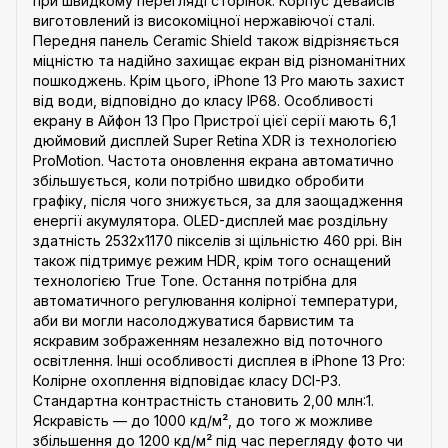
при швидкому перегляді сторінок. Корпус девайсів
виготовлений із високоміцної нержавіючої сталі.
Передня панель Ceramic Shield також відрізняється
міцністю та надійно захищає екран від різноманітних
пошкоджень. Крім цього, iPhone 13 Pro мають захист
від води, відповідно до класу IP68. Особливості
екрану в Айфон 13 Про Пристрої цієї серії мають 6,1
дюймовий дисплей Super Retina XDR із технологією
ProMotion. Частота оновлення екрана автоматично
збільшується, коли потрібно швидко обробити
графіку, після чого знижується, за для заощадження
енергії акумулятора. OLED-дисплей має роздільну
здатність 2532x1170 пікселів зі щільністю 460 ppi. Він
також підтримує режим HDR, крім того оснащений
технологією True Tone. Остання потрібна для
автоматичного регулювання колірної температури,
аби ви могли насолоджуватися барвистим та
яскравим зображенням незалежно від поточного
освітлення. Інші особливості дисплея в iPhone 13 Pro:
Колірне охоплення відповідає класу DCI-P3.
Стандартна контрастність становить 2,00 млн:1.
Яскравість — до 1000 кд/м², до того ж можливе
збільшення до 1200 кд/м² під час перегляду фото чи