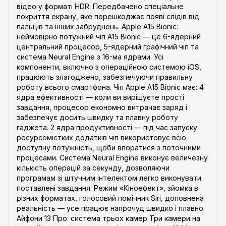
відео у форматі HDR. Передбачено спеціальне
покриття екрану, яке перешкоджає появі слідів від
пальців та інших забруднень. Apple A15 Bionic:
неймовірно потужний чіп A15 Bionic — це 6-ядерний
центральний процесор, 5-ядерний графічний чіп та
система Neural Engine з 16-ма ядрами. Усі
компоненти, включно з операційною системою iOS,
працюють злагоджено, забезпечуючи правильну
роботу всього смартфона. Чіп Apple A15 Bionic має: 4
ядра ефективності — коли ви вирішуєте прості
завдання, процесор економно витрачає заряд і
забезпечує досить швидку та плавну роботу
гаджета. 2 ядра продуктивності — під час запуску
ресурсомістких додатків чіп використовує всю
доступну потужність, щоби впоратися з поточними
процесами. Система Neural Engine виконує величезну
кількість операцій за секунду, дозволяючи
програмам зі штучним інтелектом легко виконувати
поставлені завдання. Режим «Кіноефект», зйомка в
різних форматах, голосовий помічник Siri, доповнена
реальність — усе працює напрочуд швидко і плавно.
Айфони 13 Про: система трьох камер Три камери на