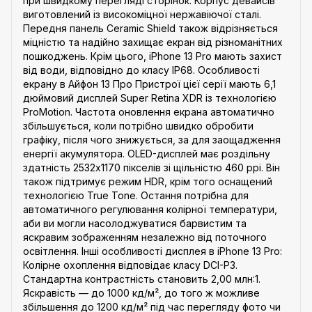
при швидкому перегляді сторінок. Корпус девайсів
виготовлений із високоміцної нержавіючої сталі.
Передня панель Ceramic Shield також відрізняється
міцністю та надійно захищає екран від різноманітних
пошкоджень. Крім цього, iPhone 13 Pro мають захист
від води, відповідно до класу IP68. Особливості
екрану в Айфон 13 Про Пристрої цієї серії мають 6,1
дюймовий дисплей Super Retina XDR із технологією
ProMotion. Частота оновлення екрана автоматично
збільшується, коли потрібно швидко обробити
графіку, після чого знижується, за для заощадження
енергії акумулятора. OLED-дисплей має роздільну
здатність 2532x1170 пікселів зі щільністю 460 ppi. Він
також підтримує режим HDR, крім того оснащений
технологією True Tone. Остання потрібна для
автоматичного регулювання колірної температури,
аби ви могли насолоджуватися барвистим та
яскравим зображенням незалежно від поточного
освітлення. Інші особливості дисплея в iPhone 13 Pro:
Колірне охоплення відповідає класу DCI-P3.
Стандартна контрастність становить 2,00 млн:1.
Яскравість — до 1000 кд/м², до того ж можливе
збільшення до 1200 кд/м² під час перегляду фото чи