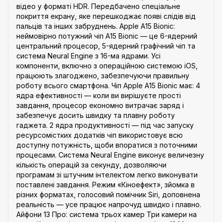
відео у форматі HDR. Передбачено спеціальне
покриття екрану, яке перешкоджає появі слідів від
пальців та інших забруднень. Apple A15 Bionic:
неймовірно потужний чіп A15 Bionic — це 6-ядерний
центральний процесор, 5-ядерний графічний чіп та
система Neural Engine з 16-ма ядрами. Усі
компоненти, включно з операційною системою iOS,
працюють злагоджено, забезпечуючи правильну
роботу всього смартфона. Чіп Apple A15 Bionic має: 4
ядра ефективності — коли ви вирішуєте прості
завдання, процесор економно витрачає заряд і
забезпечує досить швидку та плавну роботу
гаджета. 2 ядра продуктивності — під час запуску
ресурсомістких додатків чіп використовує всю
доступну потужність, щоби впоратися з поточними
процесами. Система Neural Engine виконує величезну
кількість операцій за секунду, дозволяючи
програмам зі штучним інтелектом легко виконувати
поставлені завдання. Режим «Кіноефект», зйомка в
різних форматах, голосовий помічник Siri, доповнена
реальність — усе працює напрочуд швидко і плавно.
Айфони 13 Про: система трьох камер Три камери на