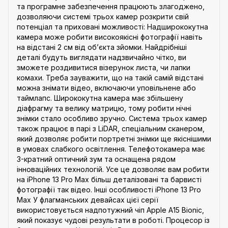
та програмне забезпечення працюють злагоджено,
дозволяючи системі трьох камер розкрити свій
потенціал та приховані можливості: Надширококутна
камера може робити високоякісні фотографії навіть
на відстані 2 см від об’єкта зйомки. Найдрібніші
деталі будуть виглядати надзвичайно чітко, ви
зможете роздивитися візерунок листа, чи лапки
комахи. Треба зауважити, що на такій самій відстані
можна знімати відео, включаючи уповільнене або
таймлапс. Ширококутна камера має збільшену
діафрагму та велику матрицю, тому робити нічні
знімки стало особливо зручно. Система трьох камер
також працює в парі з LiDAR, спеціальним сканером,
який дозволяє робити портретні знімки ще якіснішими
в умовах слабкого освітлення. Телефотокамера має
3-кратний оптичний зум та оснащена рядом
інноваційних технологій. Усе це дозволяє вам робити
на iPhone 13 Pro Max більш деталізовані та барвисті
фотографії так відео. Інші особливості iPhone 13 Pro
Max У флагманських девайсах цієї серії
використовується надпотужний чіп Apple A15 Bionic,
який показує чудові результати в роботі. Процесор із