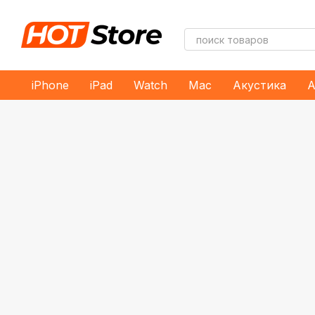
Перейти к основному контенту
iPhone
iPad
Watch
Mac
Акустика
А