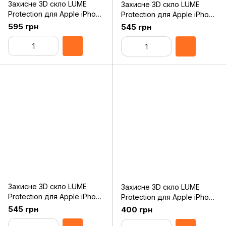
Захисне 3D скло LUME
Захисне 3D скло LUME
Protection для Apple iPhone
Protection для Apple iPhone
11 Pro Max/XS Max Front
11/XR Front Black
595 грн
545 грн
Black
Захисне 3D скло LUME
Захисне 3D скло LUME
Protection для Apple iPhone
Protection для Apple iPhone
11 Pro/XS/X Front Black
8/7 Black
545 грн
400 грн