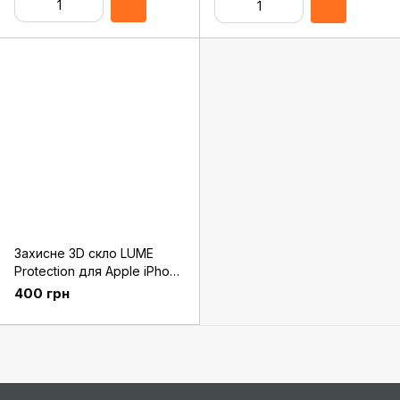
Захисне 3D скло LUME
Protection для Apple iPhone
XR Front Black
400 грн