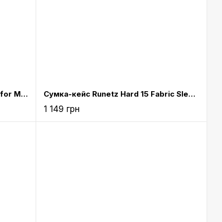
Чохол Hard 13-ich Runetz Sleeve for MacBook 13“/Laptop Teal (H-13.Teal)
Сумка-кейс Runetz Hard 15 Fabric Sleeve для MacBook 15“ Teal (H-15.Teal)
1 149 грн