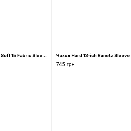
Сумка-кейс Runetz Soft 15 Fabric Sleeve для MacBook 15“ Teal Chevron (S-15Teal Chevron)
745 грн