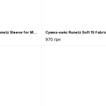
Чохол Soft 13-ich Runetz Sleeve for MacBook 13“/Laptop Teal (S-13.Teal)
970 грн