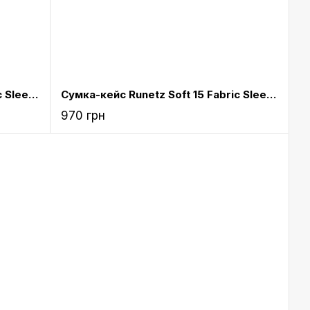
Сумка-кейс Runetz Soft 15 Fabric Sleeve для MacBook 15“ Blue (S-15Blue)
Сумка-кейс Runetz Soft 15 Fabric Sleeve для MacBook 15“ Teal (S-15Teal)
970 грн