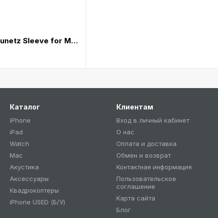
Чохол Hard 13-ich Runetz Sleeve for MacBook 13“/Laptop Gray (H-13.Gray)
Каталог
Клиентам
iPhone
Вход в личный кабинет
iPad
О нас
Watch
Оплата и доставка
Mac
Обмен и возврат
Акустика
Контактная информация
Аксессуары
Пользовательское
соглашение
Квадрокоптеры
Карта сайта
iPhone USED (Б/У)
Блог