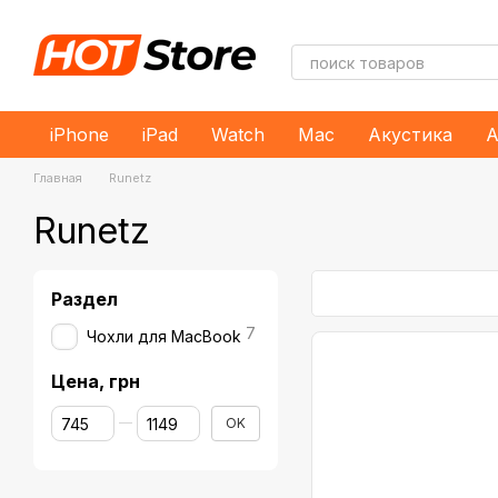
Перейти к основному контенту
iPhone
iPad
Watch
Mac
Акустика
А
Главная
Runetz
Runetz
Раздел
7
Чохли для MacBook
Цена, грн
От Цена, грн
До Цена, грн
OK