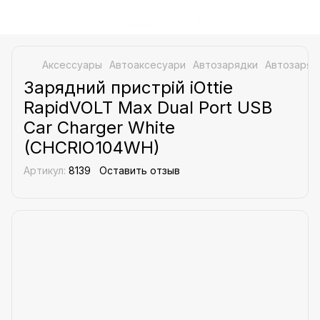
Аксессуары
Aвтоаксесуари
Автозарядки
Автозарядк
Зарядний пристрій iOttie
RapidVOLT Max Dual Port USB
Car Charger White
(CHCRIO104WH)
Артикул:
8139
Оставить отзыв