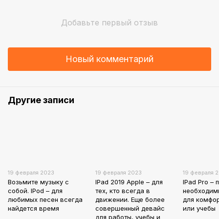
Добавьте первый отзыв
Новый комментарий
Другие записи
19 февраля 2023
19 февраля 2023
19 февраля 
Возьмите музыку с
IPad 2019 Apple – для
IPad Pro – 
собой. IPod – для
тех, кто всегда в
необходим
любимых песен всегда
движении. Еще более
для комфо
найдется время
совершенный девайс
или учебы
для работы, учебы и