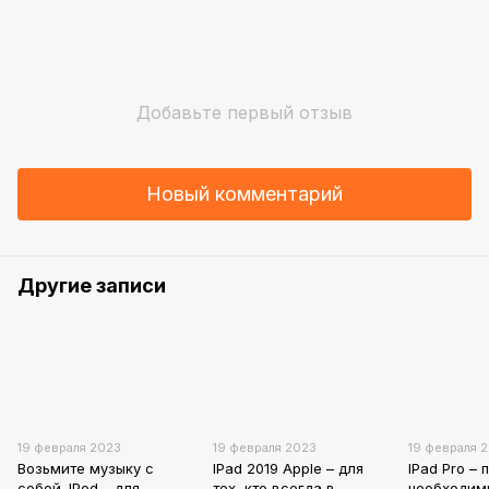
Добавьте первый отзыв
Новый комментарий
Другие записи
19 февраля 2023
19 февраля 2023
19 февраля 
Возьмите музыку с
IPad 2019 Apple – для
IPad Pro – 
собой. IPod – для
тех, кто всегда в
необходим